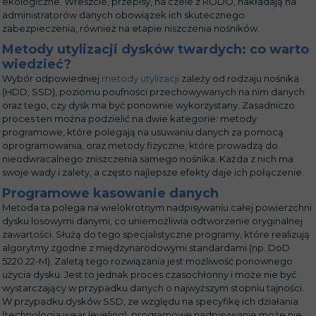
ekologiczne. Wreszcie, przepisy, na czele z RODO, nakładają na
administratorów danych obowiązek ich skutecznego
zabezpieczenia, również na etapie niszczenia nośników.
Metody utylizacji dysków twardych: co warto
wiedzieć?
Wybór odpowiedniej
metody utylizacji
zależy od rodzaju nośnika
(HDD, SSD), poziomu poufności przechowywanych na nim danych
oraz tego, czy dysk ma być ponownie wykorzystany. Zasadniczo
proces ten można podzielić na dwie kategorie: metody
programowe, które polegają na usuwaniu danych za pomocą
oprogramowania, oraz metody fizyczne, które prowadzą do
nieodwracalnego zniszczenia samego nośnika. Każda z nich ma
swoje wady i zalety, a często najlepsze efekty daje ich połączenie.
Programowe kasowanie danych
Metoda ta polega na wielokrotnym nadpisywaniu całej powierzchni
dysku losowymi danymi, co uniemożliwia odtworzenie oryginalnej
zawartości. Służą do tego specjalistyczne programy, które realizują
algorytmy zgodne z międzynarodowymi standardami (np. DoD
5220.22-M). Zaletą tego rozwiązania jest możliwość ponownego
użycia dysku. Jest to jednak proces czasochłonny i może nie być
wystarczający w przypadku danych o najwyższym stopniu tajności.
W przypadku dysków SSD, ze względu na specyfikę ich działania
(technologia wear leveling), programowe nadpisywanie może nie