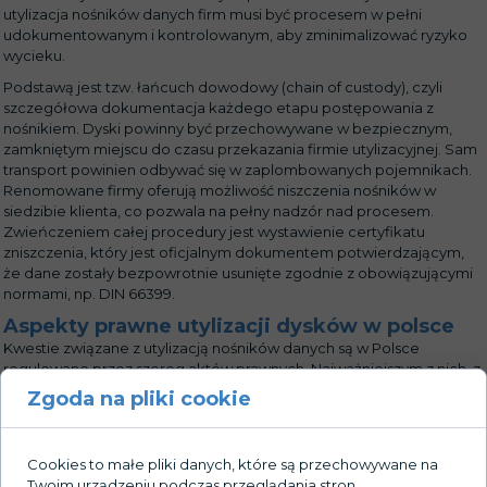
utylizacja nośników danych firm musi być procesem w pełni
udokumentowanym i kontrolowanym, aby zminimalizować ryzyko
wycieku.
Podstawą jest tzw. łańcuch dowodowy (chain of custody), czyli
szczegółowa dokumentacja każdego etapu postępowania z
nośnikiem. Dyski powinny być przechowywane w bezpiecznym,
zamkniętym miejscu do czasu przekazania firmie utylizacyjnej. Sam
transport powinien odbywać się w zaplombowanych pojemnikach.
Renomowane firmy oferują możliwość niszczenia nośników w
siedzibie klienta, co pozwala na pełny nadzór nad procesem.
Zwieńczeniem całej procedury jest wystawienie certyfikatu
zniszczenia, który jest oficjalnym dokumentem potwierdzającym,
że dane zostały bezpowrotnie usunięte zgodnie z obowiązującymi
normami, np. DIN 66399.
Aspekty prawne utylizacji dysków w polsce
Kwestie związane z utylizacją nośników danych są w Polsce
regulowane przez szereg aktów prawnych. Najważniejszym z nich, z
perspektywy ochrony danych, jest Rozporządzenie o Ochronie
Zgoda na pliki cookie
Danych Osobowych (RODO). Nakłada ono na administratorów
danych obowiązek wdrożenia odpowiednich środków
technicznych i organizacyjnych w celu ochrony danych, co dotyczy
Cookies to małe pliki danych, które są przechowywane na
całego cyklu ich życia, łącznie z usunięciem. Niewłaściwe pozbycie
Twoim urządzeniu podczas przeglądania stron