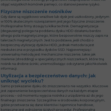
objąć wszystkich komórek pamięci, co stanowi pewne ryzyko.
Fizyczne niszczenie nośników
Gdy dane są wyjątkowo wrażliwe lub dysk jest uszkodzony, jedynym
w 100% skutecznym rozwiązaniem jest jego fizyczne zniszczenie.
Profesjonalne firmy stosują tu kilka technik. Demagnetyzacja
(degaussing) polega na poddaniu dysku HDD działaniu bardzo
silnego pola magnetycznego, które bezpowrotnie niszczy zapis na
talerzach magnetycznych. Jest to podstawa, jeśli chodzi o
bezpieczną utylizację dysków HDD, jednak metoda ta jest
nieskuteczna w przypadku dysków SSD. Najpewniejszą i
uniwersalną metodą jest mechaniczne niszczenie, takie jak
mielenie (shredding) w specjalistycznych niszczarkach, które tną
nośnik na drobne ścinki, uniemożliwiając odczytanie jakichkolwiek
informacji.
Utylizacja a bezpieczeństwo danych: jak
uniknąć wycieku?
Samo przekazanie dysku do zniszczenia to nie wszystko. Kluczowe
jest zapewnienie bezpieczeństwa danych na każdym etapie
procesu – od momentu wyjęcia nośnika z urządzenia aż do jego
finalnego zniszczenia. Szczególnie w środowisku korporacyjnym,
gdzie przetwarza się dane klientów i tajemnice handlowe,
konieczne jest wdrożenie ścisłych procedur. Profesjonalna