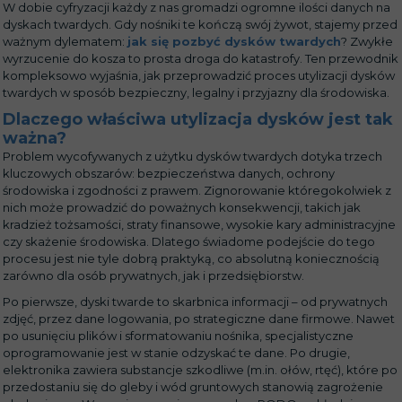
W dobie cyfryzacji każdy z nas gromadzi ogromne ilości danych na
dyskach twardych. Gdy nośniki te kończą swój żywot, stajemy przed
ważnym dylematem:
jak się pozbyć dysków twardych
? Zwykłe
wyrzucenie do kosza to prosta droga do katastrofy. Ten przewodnik
kompleksowo wyjaśnia, jak przeprowadzić proces utylizacji dysków
twardych w sposób bezpieczny, legalny i przyjazny dla środowiska.
Dlaczego właściwa utylizacja dysków jest tak
ważna?
Problem wycofywanych z użytku dysków twardych dotyka trzech
kluczowych obszarów: bezpieczeństwa danych, ochrony
środowiska i zgodności z prawem. Zignorowanie któregokolwiek z
nich może prowadzić do poważnych konsekwencji, takich jak
kradzież tożsamości, straty finansowe, wysokie kary administracyjne
czy skażenie środowiska. Dlatego świadome podejście do tego
procesu jest nie tyle dobrą praktyką, co absolutną koniecznością
zarówno dla osób prywatnych, jak i przedsiębiorstw.
Po pierwsze, dyski twarde to skarbnica informacji – od prywatnych
zdjęć, przez dane logowania, po strategiczne dane firmowe. Nawet
po usunięciu plików i sformatowaniu nośnika, specjalistyczne
oprogramowanie jest w stanie odzyskać te dane. Po drugie,
elektronika zawiera substancje szkodliwe (m.in. ołów, rtęć), które po
przedostaniu się do gleby i wód gruntowych stanowią zagrożenie