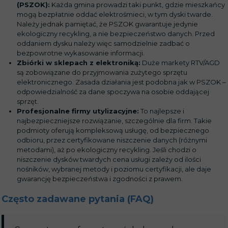
(PSZOK):
Każda gmina prowadzi taki punkt, gdzie mieszkańcy
mogą bezpłatnie oddać elektrośmieci, w tym dyski twarde.
Należy jednak pamiętać, że PSZOK gwarantuje jedynie
ekologiczny recykling, a nie bezpieczeństwo danych. Przed
oddaniem dysku należy więc samodzielnie zadbać o
bezpowrotne wykasowanie informacji.
Zbiórki w sklepach z elektroniką:
Duże markety RTV/AGD
są zobowiązane do przyjmowania zużytego sprzętu
elektronicznego. Zasada działania jest podobna jak w PSZOK –
odpowiedzialność za dane spoczywa na osobie oddającej
sprzęt.
Profesjonalne firmy utylizacyjne:
To najlepsze i
najbezpieczniejsze rozwiązanie, szczególnie dla firm. Takie
podmioty oferują kompleksową usługę, od bezpiecznego
odbioru, przez certyfikowane niszczenie danych (różnymi
metodami), aż po ekologiczny recykling. Jeśli chodzi o
niszczenie dysków twardych cena usługi zależy od ilości
nośników, wybranej metody i poziomu certyfikacji, ale daje
gwarancję bezpieczeństwa i zgodności z prawem.
Często zadawane pytania (FAQ)