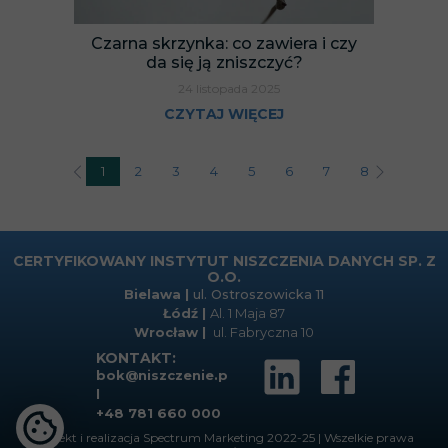
Czarna skrzynka: co zawiera i czy
da się ją zniszczyć?
24 listopada 2025
CZYTAJ WIĘCEJ
1
2
3
4
5
6
7
8
9
1
CERTYFIKOWANY INSTYTUT NISZCZENIA DANYCH SP. Z
O.O.
Bielawa |
ul. Ostroszowicka 11
Łódź
|
Al. 1 Maja 87
Wrocław |
ul. Fabryczna 10
KONTAKT:
bok@niszczenie.p
l
+48 781 660 000
Projekt i realizacja
Spectrum Marketing
2022-25 | Wszelkie prawa