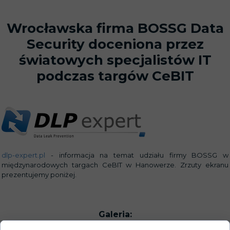
Wrocławska firma BOSSG Data
Security doceniona przez
światowych specjalistów IT
podczas targów CeBIT
dlp-expert.pl
- informacja na temat udziału firmy BOSSG w
międzynarodowych targach CeBIT w Hanowerze. Zrzuty ekranu
prezentujemy poniżej.
Galeria: