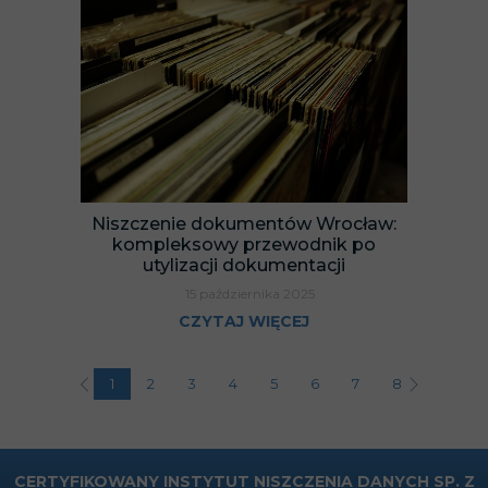
Niszczenie dokumentów Wrocław:
kompleksowy przewodnik po
utylizacji dokumentacji
15 października 2025
CZYTAJ WIĘCEJ
1
2
3
4
5
6
7
8
9
1
CERTYFIKOWANY INSTYTUT NISZCZENIA DANYCH SP. Z