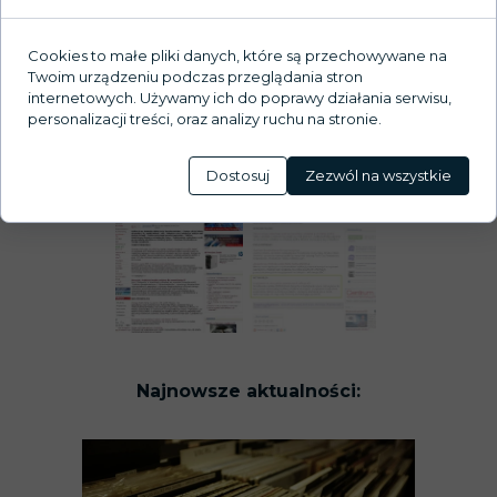
Cookies to małe pliki danych, które są przechowywane na
Twoim urządzeniu podczas przeglądania stron
internetowych. Używamy ich do poprawy działania serwisu,
personalizacji treści, oraz analizy ruchu na stronie.
Dostosuj
Zezwól na wszystkie
Najnowsze aktualności: