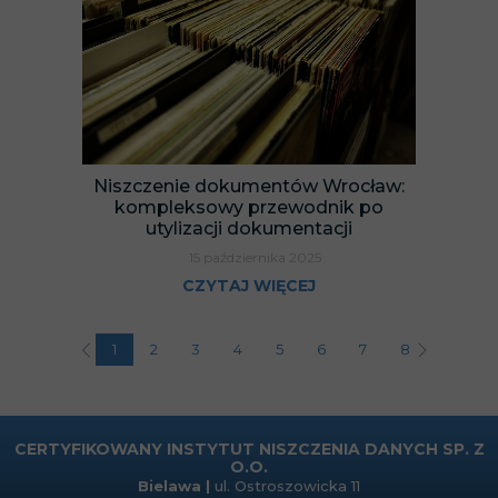
Niszczenie dokumentów Wrocław:
kompleksowy przewodnik po
utylizacji dokumentacji
15 października 2025
CZYTAJ WIĘCEJ
1
2
3
4
5
6
7
8
9
1
CERTYFIKOWANY INSTYTUT NISZCZENIA DANYCH SP. Z
O.O.
Bielawa |
ul. Ostroszowicka 11