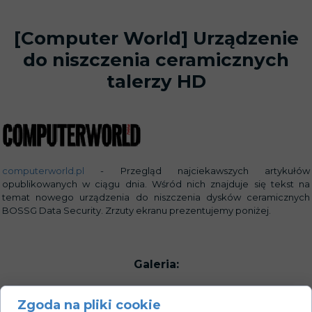
[Computer World] Urządzenie
do niszczenia ceramicznych
talerzy HD
computerworld.pl
- Przegląd najciekawszych artykułów
opublikowanych w ciągu dnia. Wśród nich znajduje się tekst na
temat nowego urządzenia do niszczenia dysków ceramicznych
BOSSG Data Security. Zrzuty ekranu prezentujemy poniżej.
Galeria:
Zgoda na pliki cookie