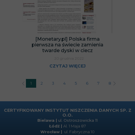
[Monetary.pl] Polska firma
pierwsza na świecie zamienia
twarde dyski w ciecz
20 grudnia 2022
CZYTAJ WIĘCEJ
1
2
3
4
5
6
7
8
9
1
CERTYFIKOWANY INSTYTUT NISZCZENIA DANYCH SP. Z
O.O.
Bielawa |
ul. Ostroszowicka 11
Łódź
|
Al. 1 Maja 87
Wrocław |
ul. Fabryczna 10