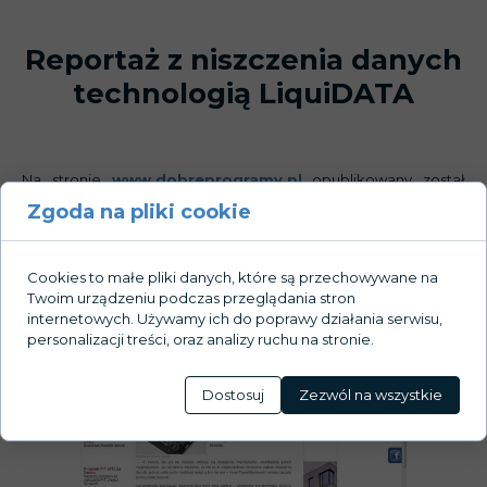
Reportaż z niszczenia danych
technologią LiquiDATA
Na stronie
www.dobreprogramy.pl
opublikowany został
bardzo ciekawy materiał video przedstawiający dokładnie
Zgoda na pliki cookie
cały proces niszczenia danych technologią
LiquiDATA.Serdecznie zapraszamy do obejrzenia!
Cookies to małe pliki danych, które są przechowywane na
Twoim urządzeniu podczas przeglądania stron
internetowych. Używamy ich do poprawy działania serwisu,
personalizacji treści, oraz analizy ruchu na stronie.
Więcej LIQUIDATA w mediach:
Dostosuj
Zezwól na wszystkie