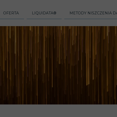
OFERTA
LIQUIDATA®
METODY NISZCZENIA 
ŁPRACUJEMY?
NISZCZENIE DYSKÓW TWARDYCH HDD
DLACZEGO LIQUIDATA?
NISZCZENIE PROGRAMOWE (
REFERENCJE
NISZCZENIE DYSKÓW SSD
PRZEBIEG PROCESU
NISZCZENIE SPRZĘTOWE (FIZ
NAS
NISZCZENIE PŁYT CD/DVD
MOBILNE CENTRUM UTYLIZACJI DANYCH
NISZCZENIE MECHANICZNE
NISZCZENIE TELEFONÓW I TABLETÓW
NISZCZENIE MAGNETYCZNE
OF EXCELLENCE
NISZCZENIE DYSKIETEK
NISZCZENIE TERMICZNE
NISZCZENIE TAŚM MAGNETYCZNYCH
NISZCZENIE RADIOAKTYWNE
NISZCZENIE KART PAMIĘCI I NOŚNIKÓW PENDRIVE
NISZCZENIE PIROTECHNICZN
NISZCZENIE DOKUMENTÓW
PRZEPISY PRAWNE
NISZCZENIE NOŚNIKÓW DANYCH
NORMA DIN 66399