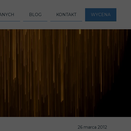
DANYCH
BLOG
KONTAKT
WYCENA
LOGICZNE)
YCZNE)
E
26 marca 2012