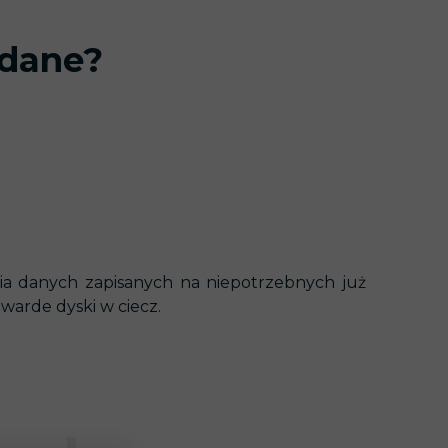
H DANYCH
 dane?
nia danych zapisanych na niepotrzebnych już
warde dyski w ciecz.