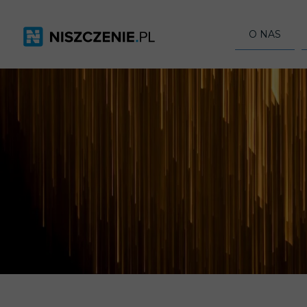
O NAS
Z KIM WSPÓ
NAGRODY I 
EKSPERCI O 
MEDIA O NAS
GRANT SEAL 