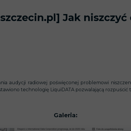
NISZCZENIE POZOSTAŁYCH NOŚNIKÓW DANYCH
ODZYSKIWANIE UTRACONYC
oszczecin.pl] Jak niszczyć
nia audycji radiowej poświęconej problemowi niszcze
tawiono technologię LiquiDATA pozwalającą rozpuścić t
Galeria: