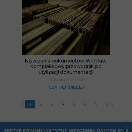
Niszczenie dokumentów Wrocław:
kompleksowy przewodnik po
utylizacji dokumentacji
15 października 2025
CZYTAJ WIĘCEJ
1
2
3
4
5
6
7
8
9
1
CERTYFIKOWANY INSTYTUT NISZCZENIA DANYCH SP. Z