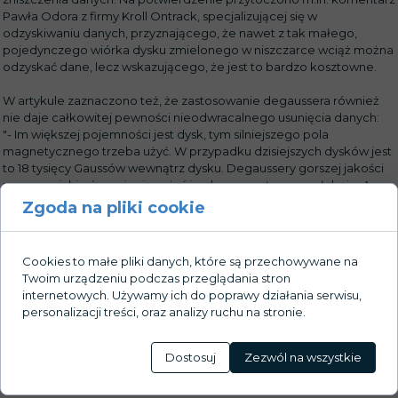
Pawła Odora z firmy Kroll Ontrack, specjalizującej się w
odzyskiwaniu danych, przyznającego, że nawet z tak małego,
pojedynczego wiórka dysku zmielonego w niszczarce wciąż można
odzyskać dane, lecz wskazującego, że jest to bardzo kosztowne.
W artykule zaznaczono też, że zastosowanie degaussera również
nie daje całkowitej pewności nieodwracalnego usunięcia danych:
"- Im większej pojemności jest dysk, tym silniejszego pola
magnetycznego trzeba użyć. W przypadku dzisiejszych dysków jest
to 18 tysięcy Gaussów wewnątrz dysku. Degaussery gorszej jakości
mogą po jakimś czasie się zużyć i pole magnetyczne osłabnie. A
operator nie będzie miał o tym pojęcia. Dlatego sprzęt trzeba
Zgoda na pliki cookie
regularnie konserwować - mówi Odor.
- A jaką mamy pewność, że firma, która taką usługę świadczy, ma
sprawny sprzęt? - dodaje retorycznie Iwaniec."
Cookies to małe pliki danych, które są przechowywane na
Skan artykułu prezentujemy poniżej.
Twoim urządzeniu podczas przeglądania stron
internetowych. Używamy ich do poprawy działania serwisu,
treść artykułu można też przeczytać w serwisie
gazeta.pl
personalizacji treści, oraz analizy ruchu na stronie.
Dostosuj
Zezwól na wszystkie
Galeria: