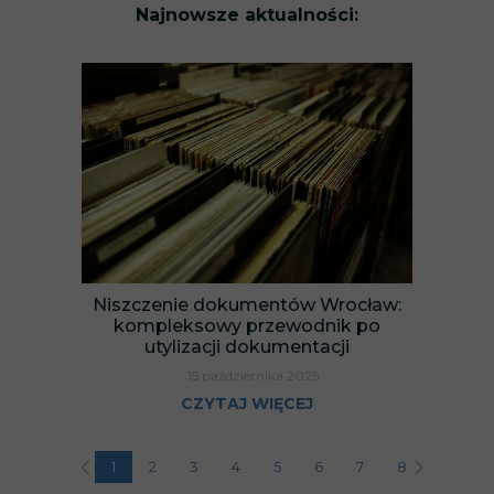
Najnowsze aktualności:
Niszczenie dokumentów Wrocław:
kompleksowy przewodnik po
utylizacji dokumentacji
15 października 2025
CZYTAJ WIĘCEJ
1
2
3
4
5
6
7
8
9
1