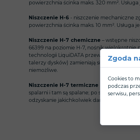
powierzchnia ścinka maks. 320 mm². Usługa jes
Niszczenie H-6
- niszczenie mechaniczne zg
powierzchnia ścinka maks. 10 mm². Usługa jest 
Niszczenie H-7 chemiczne
– wstępne nisz
66399 na poziomie H-7, nośnik wielokrotnie
technologii LiquiDATA przewyższa wymagania 
Zgoda na
talerzy dysków) zamieniają się w ciecz (wie
niemożliwe.
Cookies to m
Niszczenie H-7 termiczne
– niszczenie te
podczas prze
spalarni i tam są spalane; po spaleniu pozost
serwisu, pers
odzyskanie jakichkolwiek danych jest obecni