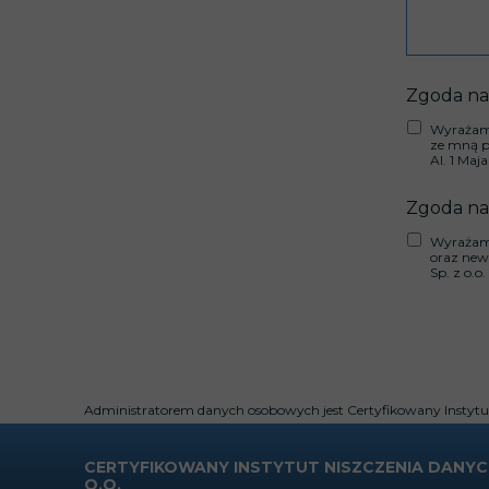
Zgoda na
Wyrażam 
ze mną pr
Al. 1 Maj
Zgoda na
Wyrażam 
oraz new
Sp. z o.o.
Administratorem danych osobowych jest Certyfikowany Instytut 
CERTYFIKOWANY INSTYTUT NISZCZENIA DANYCH
O.O.