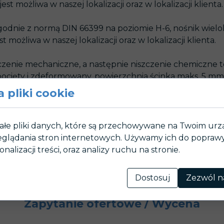
t możliwa w naszej lokalizacji oraz w lokalizacji klienta.
odnie z normą DIN 66399 na poziomie H-6, nośnik wielo
możliwa w naszej lokalizacji oraz w lokalizacji klienta.
czenie mechaniczne, a następnie niszczenie chemiczne 
 pocięty i zdeformowany, powierzchnia ścinka maks. 5 m
normy DIN 66399 na poziomie H-7 (najwyższy, 7 stopień 
 pliki cookie
lkość pozostałych fragmentów = 0 mm2). Na tym etapie o
ałe pliki danych, które są przechowywane na Twoim ur
rmiczne zgodnie z normą DIN 66399 na poziomie H-7, nośn
glądania stron internetowych. Używamy ich do poprawy 
aje jedynie pył, który spełnia normę H-7, tj. powierzchni
onalizacji treści, oraz analizy ruchu na stronie.
e niemożliwe.
Dostosuj
Zezwól n
Zapytanie ofertowe / Wycena