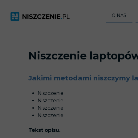
O NAS
Z KIM WSPÓ
NAGRODY I 
Niszczenie laptopó
EKSPERCI O 
MEDIA O NAS
Jakimi metodami niszczymy l
GRANT SEAL 
Niszczenie
Niszczenie
Niszczenie
Niszczenie
Tekst opisu.