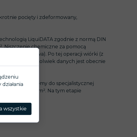
krotnie pocięty i zdeformowany,
technologią LiquiDATA zgodnie z normą DIN
m². Niszczenie chemiczne za pomocą
bezpieczeństwa). Po tej operacji wiórki (z
dzyskanie jakichkolwiek danych jest obecnie
ządzeniu
iki transportujemy do specjalistycznej
działania
a ścinka maks. 5 mm². Na tym etapie
a wszystkie