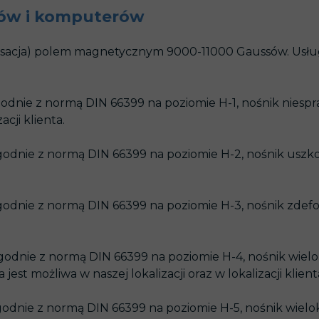
pów i komputerów
NISZCZENIE POZOSTAŁYCH NOŚNIKÓW DANYCH
ODZYSKIWANIE UTRACONYC
acja) polem magnetycznym 9000-11000 Gaussów. Usługa j
odnie z normą DIN 66399 na poziomie H-1, nośnik niespr
acji klienta.
odnie z normą DIN 66399 na poziomie H-2, nośnik uszko
odnie z normą DIN 66399 na poziomie H-3, nośnik zdefo
odnie z normą DIN 66399 na poziomie H-4, nośnik wielo
st możliwa w naszej lokalizacji oraz w lokalizacji klient
odnie z normą DIN 66399 na poziomie H-5, nośnik wielok