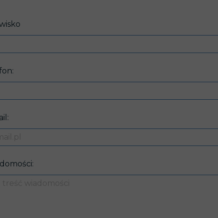
zwisko
fon:
il:
adomości: