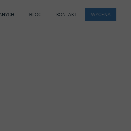
DANYCH
BLOG
KONTAKT
WYCENA
LOGICZNE)
YCZNE)
E